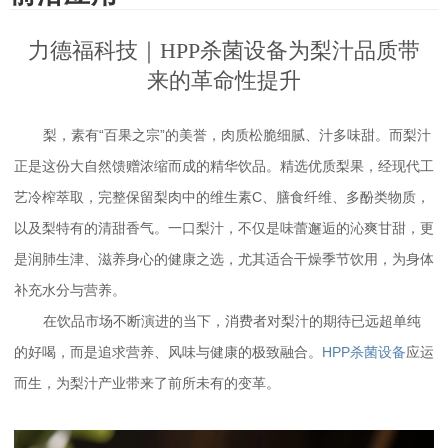
力德福科技｜HPP杀菌设备为梨汁品质带
来的革命性提升
梨，素有“百果之宗”的美誉，肉质松脆细腻、汁多味甜。而梨汁
正是这份大自然馈赠浓缩而成的精华饮品。精选优质梨果，经现代工
艺冷榨萃取，完整保留梨肉中的维生素C、膳食纤维、多酚类物质，
以及梨特有的清甜香气。一口梨汁，不仅是味蕾邂逅的沁爽甘甜，更
是润肺生津、滋养身心的健康之选，尤其适合干燥季节饮用，为身体
补充水分与营养。
在饮品市场不断演进的当下，消费者对梨汁的期待已远超单纯
的好喝，而是追求营养、风味与健康的极致融合。
HPP杀菌设备
应运
而生，为梨汁产业带来了前所未有的变革。